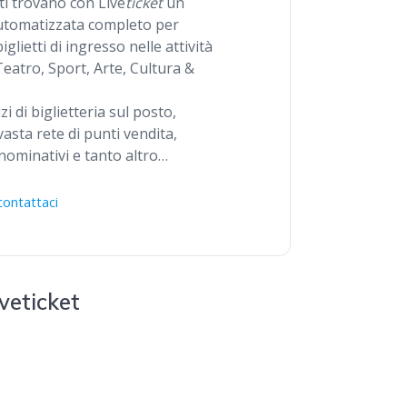
ti trovano con Live
ticket
un
Automatizzata completo per
glietti di ingresso nelle attività
Teatro, Sport, Arte, Cultura &
zi di biglietteria sul posto,
asta rete di punti vendita,
ti nominativi e tanto altro…
contattaci
veticket