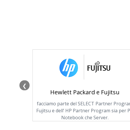
❮
Hewlett Packard e Fujitsu
in soluzioni
facciamo parte del SELECT Partner Progr
e e privati.
Fujitsu e dell’ HP Partner Program sia per 
.
Notebook che Server.