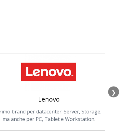
❯
Lenovo
rimo brand per datacenter: Server, Storage,
Offre da 
ma anche per PC, Tablet e Workstation.
tecnolog