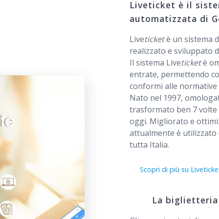
Liveticket è il sist
automatizzata di G
Live
ticket
è un sistema di
realizzato e sviluppato 
Il sistema Live
ticket
è om
entrate, permettendo così
conformi alle normative d
Nato nel 1997, omologat
trasformato ben 7 volte 
oggi. Migliorato e ottim
attualmente è utilizzato 
tutta Italia.
Scopri di più su Liveticket
La biglietteria