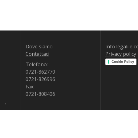
Dove siamo
Info legali e 
Contattaci
Privacy policy
Cookie Policy
Telefono:
0721-862770
0721-826996
Fax:
0721-808406