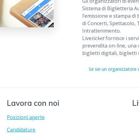
Gli organizzatori di even
Sistema di Biglietteria 
l’emissione e stampa di bi
di Concerti, Spettacolo, 
Intrattenimento.
Live
ticket
fornisce i servi
prevendita on-line, una v
biglietti digitali, bigliet
Se sei un organizzatore 
Lavora con noi
Li
Posizioni aperte
Candidature