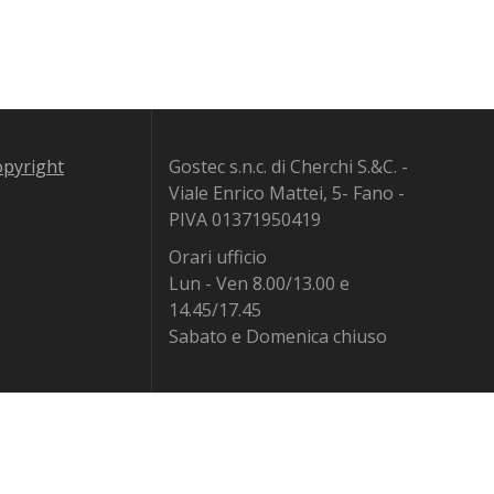
copyright
Gostec s.n.c. di Cherchi S.&C. -
Viale Enrico Mattei, 5- Fano -
PIVA 01371950419
Orari ufficio
Lun - Ven 8.00/13.00 e
14.45/17.45
Sabato e Domenica chiuso