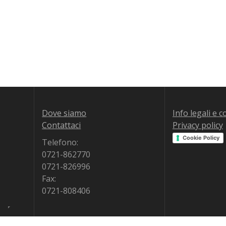
Dove siamo
Info legali e 
Contattaci
Privacy policy
Cookie Policy
Telefono:
0721-862770
0721-826996
Fax:
0721-808406