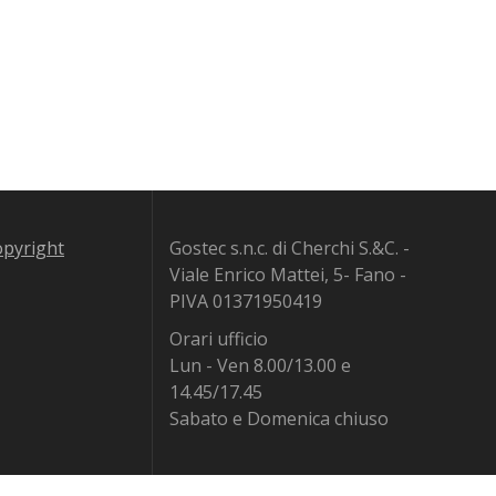
copyright
Gostec s.n.c. di Cherchi S.&C. -
Viale Enrico Mattei, 5- Fano -
PIVA 01371950419
Orari ufficio
Lun - Ven 8.00/13.00 e
14.45/17.45
Sabato e Domenica chiuso