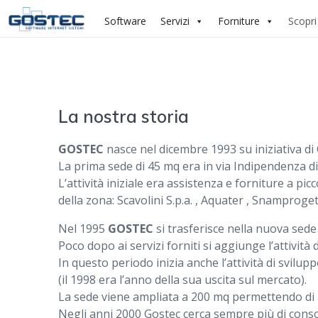
Salta
Software
Servizi
Forniture
Scopri
al
contenuto
La nostra storia
GOSTEC
nasce nel dicembre 1993 su iniziativa di
La prima sede di 45 mq era in via Indipendenza di
L’attività iniziale era assistenza e forniture a pi
della zona: Scavolini S.p.a. , Aquater , Snamproge
Nel 1995
GOSTEC
si trasferisce nella nuova sede 
Poco dopo ai servizi forniti si aggiunge l’attività 
In questo periodo inizia anche l’attività di svi
(il 1998 era l’anno della sua uscita sul mercato).
La sede viene ampliata a 200 mq permettendo di 
Negli anni 2000 Gostec cerca sempre più di consol