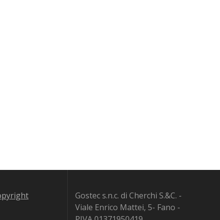
copyright
Gostec s.n.c. di Cherchi S.&C. -
Viale Enrico Mattei, 5- Fano -
PIVA 01371950419