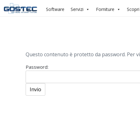
Salta
Software
Servizi
Forniture
Scopri
al
contenuto
Questo contenuto è protetto da password. Per visu
Password: