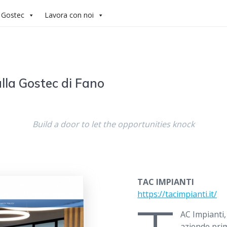
 Gostec
Lavora con noi
dalla Gostec di Fano
Build a door to let the opportunities knock
TAC IMPIANTI
https://tacimpianti.it/
AC Impianti,
aziende prim