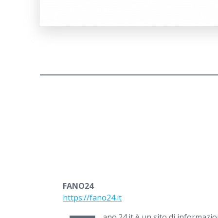
FANO24
https://fano24.it
ano.24.it è un sito di informaz